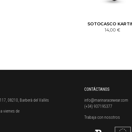
SOTOCASCO KARTI
14,00 €
CONTÁCTANOS
117, 08210, Barberà del Vallès
info@marinaracewear.com
(+34) 937195377
a viernes de
Trabaja con nosotros