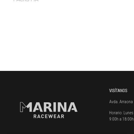
VISÍTANOS
Avda. Arraona 
Horario:
Lunes 
9:00h a 18:00h