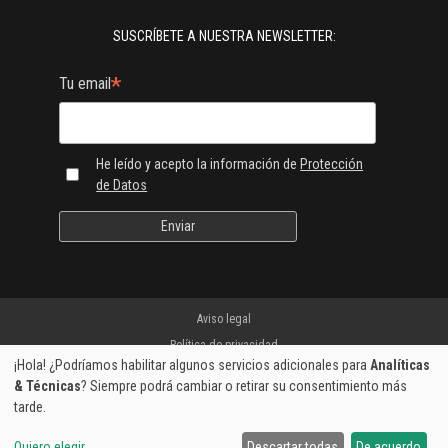
SUSCRÍBETE A NUESTRA NEWSLETTER:
*
Tu email
He leído y acepto la información de
Protección
de Datos
Aviso legal
Política de privacidad
¡Hola! ¿Podríamos habilitar algunos servicios adicionales para
Analíticas
Envíos y devoluciones
& Técnicas
? Siempre podrá cambiar o retirar su consentimiento más
Garantía de fabricante
tarde.
Pago seguro
Quiero elegir
Descartar todas
De acuerdo