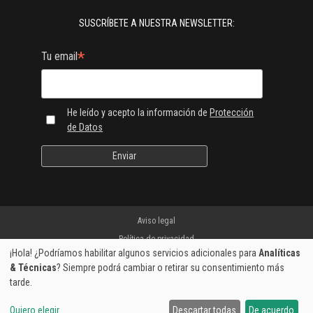
SUSCRÍBETE A NUESTRA NEWSLETTER:
*
Tu email
He leído y acepto la información de
Protección
de Datos
Aviso legal
Política de privacidad
¡Hola! ¿Podríamos habilitar algunos servicios adicionales para
Analíticas
Envíos y devoluciones
& Técnicas
? Siempre podrá cambiar o retirar su consentimiento más
Garantía de fabricante
tarde.
Pago seguro
Quiero elegir
Descartar todas
De acuerdo
Preferencias de cookies