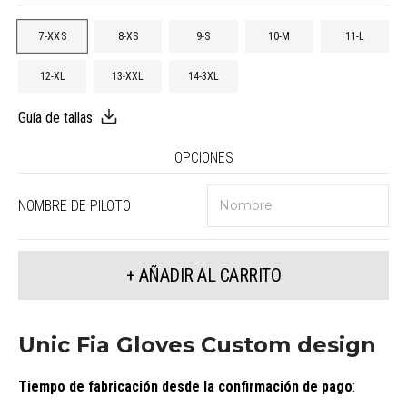
7-XXS
8-XS
9-S
10-M
11-L
12-XL
13-XXL
14-3XL
Guía de tallas
OPCIONES
NOMBRE DE PILOTO
+ AÑADIR AL CARRITO
Unic Fia Gloves Custom design
Tiempo de fabricación desde la confirmación de pago
: