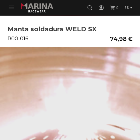
0
ES
Manta soldadura WELD SX
R00-016
74,98 €