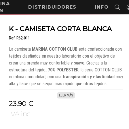
INA
DISTRIBUIDORES
INFO
N
K - CAMISETA CORTA BLANCA
Ref.
R62-011
La camiseta
MARINA COTTON CLUB
esta confeccionada con
tejidos diseñados en nuestro laboratorio con el objetivo de
crear una prenda muy confortable y suave. Gracias a la
estructura del tejido
, 70% POLYESTER
, la serie COTTON CLUB
combina comodidad, con una
transpiración y elasticidad
muy
alta y hace que se seque más rápido que otros tejidos.
LEER MÁS
Gracias a su composición de tejido COOLMAX ACTIVE,
23,90 €
aumenta la capacidad de
absorber el sudor
y
mantiene la
piel seca
del piloto proporcionando comodidad en las
IVA incl.
elevadas temperaturas del ambiente, combinando así un alto
grado de confort, y frescor
permanente.
Desde la fabricación