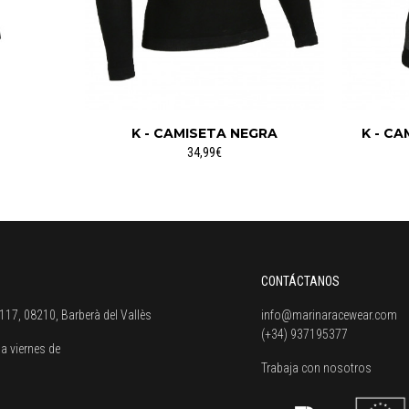
K - CAMISETA NEGRA
K - C
34,99€
CONTÁCTANOS
117, 08210, Barberà del Vallès
info@marinaracewear.com
(+34) 937195377
a viernes de
Trabaja con nosotros