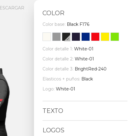
ESCARGAR
COLOR
Color base:
Black F176
Color detalle 1:
White-01
Color detalle 2:
White-01
Color detalle 3:
BrightRed-240
Elasticos + puños:
Black
Logo:
White-01
TEXTO
LOGOS